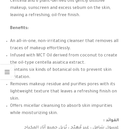
Centella and 6 plant-derived oils gently dissolve
makeup, sunscreen and excess sebum on the skin,
leaving a refreshing, oil-free finish.
Benefits:
An all-in-one, non-irritating cleanser that removes all
traces of makeup effortlessly.
Infused with MCT Oil derived from coconut to create
the oil-type centella asiatica extract.
Contains six kinds of botanical oils to prevent skin
irritation.
Removes makeup residue and purifies pores with its
lightweight texture that leaves a refreshing finish on
skin.
Offers micellar cleansing to absorb skin impurities
while moisturizing skin.
: الفوائد
غسول شامل ، غير مُهيّج ، يُزيل جميع آثار المكياج