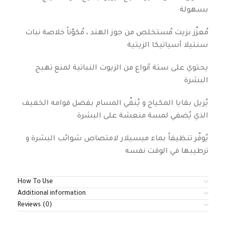
بسهولة
مُعزّز بزيت مُستخلص من جوز الهند ، مُكوّناً خلاصة نبات
سنتيلا أسياتيكا الزيتية
يحتوي على ستة أنواع من الزيوت النباتية لمنع تهيج
البشرة
يُزيل بقايا المكياج و يُنقّي المسام بفضل قوامه الخفيف
الذي يُضفي لمسة منعشة على البشرة
يُوفّر تنظيفاً بماء ميسيلار لامتصاص شوائب البشرة و
ترطيبها في الوقت نفسه
How To Use
Additional information
Reviews (0)