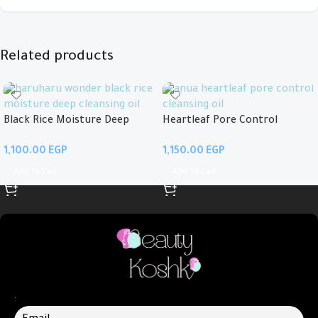
Related products
Black Rice Moisture Deep
Heartleaf Pore Control
Cleansing Oil
Cleansing Oil
EGP
EGP
Add To Cart
Add To Cart
.