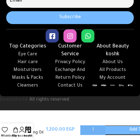
Top Categories
Customer
About Beauty
Service
koshk
Eye Care
Hair care
Privacy Policy
About Us
Moisturizers
Exchange And
All Products
Masks & Packs
Return Policy
My Account
Cleansers
Contact Us
beautykoshk
All rights reserved
Light
Add 
Cleansing Oil
Wishlist
Cart
My account
koshk