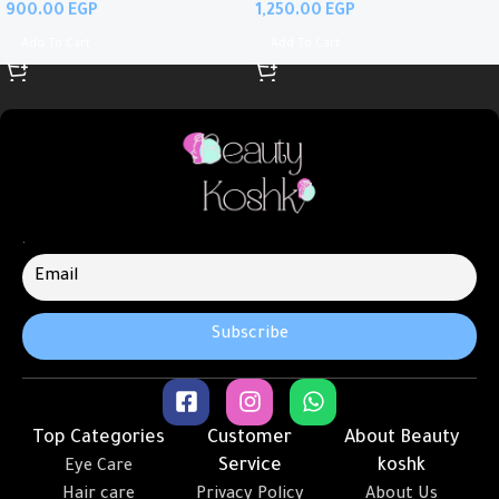
EGP
EGP
Add To Cart
Add To Cart
.
Top Categories
Customer
About Beauty
Service
koshk
Eye Care
Hair care
Privacy Policy
About Us