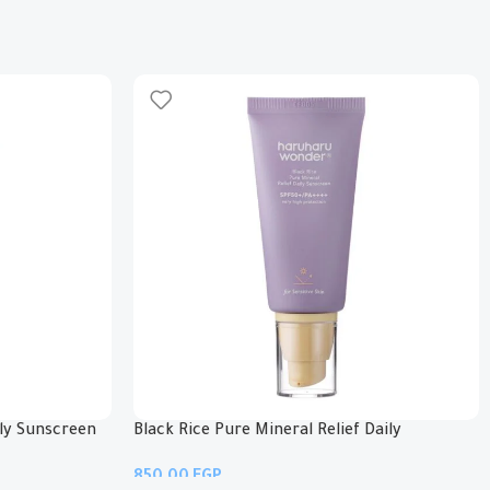
مُعزّز بمستخلص أوراق الصبار للمساعدة في تقليل الالتهاب
البشرة و حبس الرطوبة فيها
يحتوي على مستخلص زهرة القرطم لفوائد مضادة للالتهابات 
قوام منعش يُمتص بسرعة عند الاستخدام دون ترك أي بقايا 
تم اختبار تهيج الجلد، و هو مناسب للبشرة الحساسة
ily Sunscreen
Black Rice Pure Mineral Relief Daily
Sunscreen
EGP