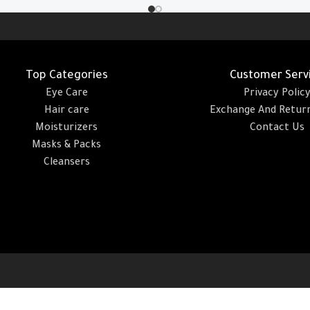
Add To Cart
Top Categories
Customer Serv
Eye Care
Privacy Polic
Hair care
Exchange And Return
Moisturizers
Contact Us
Masks & Packs
Cleansers