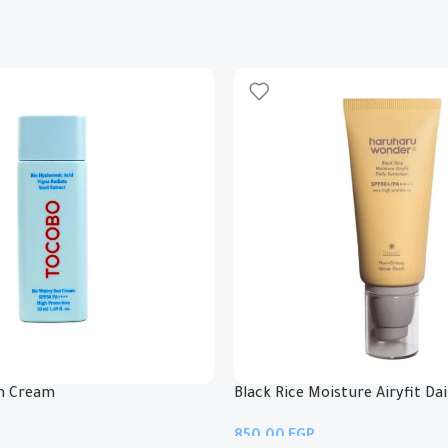
، مع زيادة مستوى ترطيب
و مضادة للأكسدة
لزجة
un Cream
Black Rice Moisture Airyfit Da
EGP