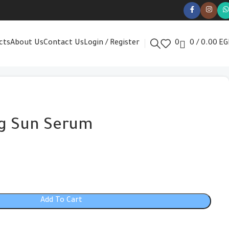
cts
About Us
Contact Us
Login / Register
0
0
/
0.00
EG
ng Sun Serum
Add To Cart