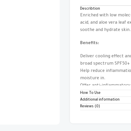
Describtion
Enriched with low molec
acid, and aloe vera leaf 
soothe and hydrate skin.
Benefits:
Deliver cooling effect an
broad spectrum SPF50+
Help reduce inflammation
moisture in.
Offer anti-inflammatory 
A refreshing texture tha
How To Use
Additional information
residue.
Reviews (0)
Skin irritation test comp
الأشعة فوق البنفسجية