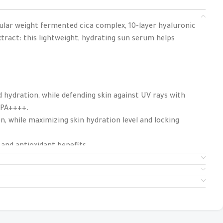
ular weight fermented cica complex, 10-layer hyaluronic
extract: this lightweight, hydrating sun serum helps
d hydration, while defending skin against UV rays with
 PA++++.
, while maximizing skin hydration level and locking
and antioxidant benefits.
t absorbs quickly upon application without sticky
leted, suitable for sensitive skin.
: الفوائد
يمنح البشرة تأثيراً مُنعشاً و مُرطباً، مع حماية البشرة من 
بعامل حماية واسع الطيف