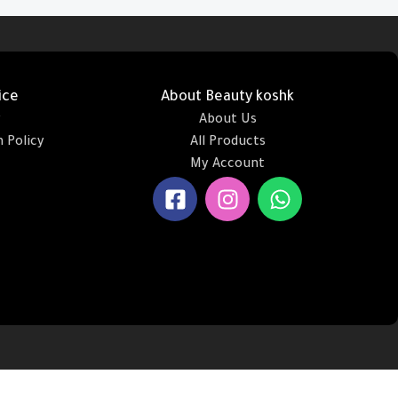
Add To Cart
ice
About Beauty koshk
y
About Us
 Policy
All Products
My Account