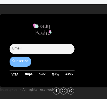
Add To Cart
Add To Cart
.
beautykoshk
All rights reserved