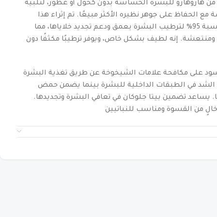
د من هاروهارو للبشرة الحساسة بدون كحول أو عطور، لتلبية
ع الحفاظ على جوهر نظيره الأكثر مبيعًا. تم إثراء هذا
التونر بمكونات طبيعية بنسبة 95% لترطيب البشرة بعمق ودعم تجديد خلاياها، مما
ومنتعشة. إنه لطيف بشكل خاص، ويوفر ترطيبًا مكثفًا دون
ود على مكافحة علامات الشيخوخة عن طريق تغذية البشرة
الشد في الطبقات الداخلية للبشرة بينما يضمن حمض
ًا. يساعد تضمين بيتا جلوكان في تعافي البشرة وتجديدها.
خالٍ من القسوة ومناسب للنباتيين