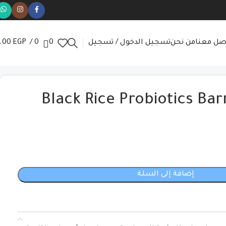
صل معنا
من نحن
تسجيل الدخول / تسجيل
0
0
/
EGP
.00
Black Rice Probiotics Bar
إضافة إلى السلة